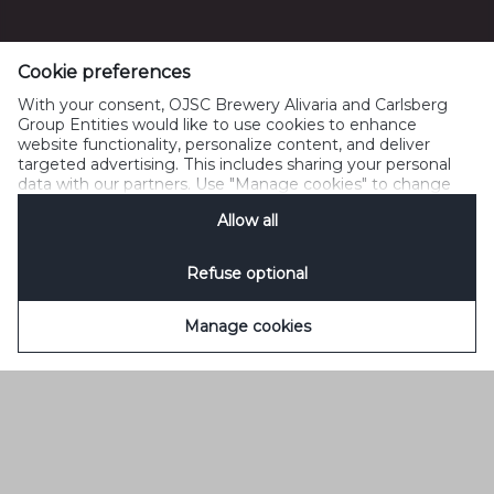
Cookie preferences
With your consent, OJSC Brewery Alivaria and Carlsberg
Group Entities would like to use cookies to enhance
website functionality, personalize content, and deliver
Политика Cookies
Legal Notice
Контакты
targeted advertising. This includes sharing your personal
Управление файлами cookie
SpeakUp
data with our partners. Use "Manage cookies" to change
your consent preferences anytime. See our
Cookie
Allow all
Notification
&
Privacy Notification
for details.
Refuse optional
Manage cookies