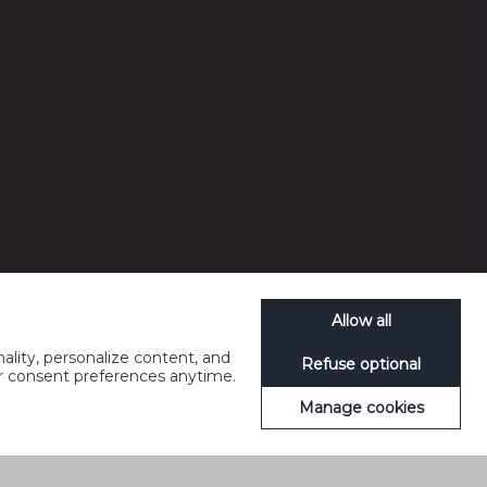
Allow all
ality, personalize content, and
Refuse optional
ur consent preferences anytime.
Manage cookies