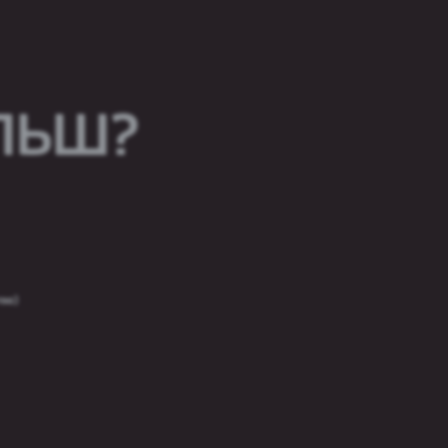
ОЛЬШ?
тва)