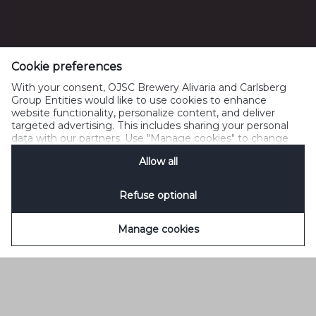
Cookie preferences
With your consent, OJSC Brewery Alivaria and Carlsberg
Group Entities would like to use cookies to enhance
website functionality, personalize content, and deliver
Политика Cookies
Legal Notice
Контакты
targeted advertising. This includes sharing your personal
Управление файлами cookie
SpeakUp
data with our partners. Use "Manage cookies" to change
your consent preferences anytime. See our
Cookie
Allow all
Notification
&
Privacy Notification
for details.
Refuse optional
Manage cookies