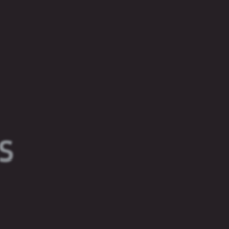
НТАКТЫ
 у вас есть вопросы по записи, вы можете
рямую обратиться в наш колл-центр по
ефонам
S
375295001755,
375172395836
 по электронной почте
museum@alivaria.by
ШИ СТРАНИЦЫ В СОЦИАЛЬНЫХ СЕТЯХ