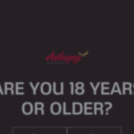
КО
Если
нап
тел
ARE YOU 18 YEAR
+
+
или
OR OLDER?
НА