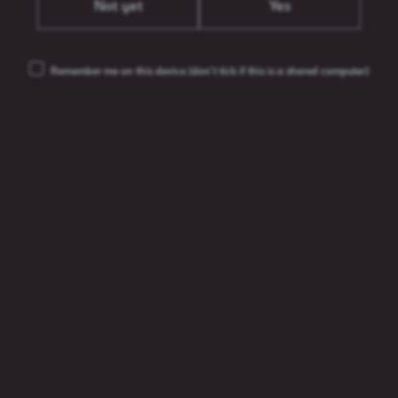
Not yet
Yes
Remember me on this device
(don’t tick if this is a shared computer)