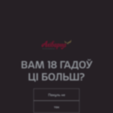
Einsiedler Hell
Тип пива:
Светлый лагер
Содержание алкоголя:
5,2%
С:
1885
ВАМ 18 ГАДОЎ
ЦІ БОЛЬШ?
Пакуль не
Einsiedler Pilsener
Тип пива:
Пилснер
так
Содержание алкоголя:
4,9%