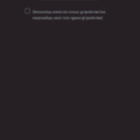
С:
1885
Запомніць мяне на гэтым устройстве
(не
націскайце, калі гэта чужое ўстройства)
Einsiedler Landbier
Тип пива:
Светлый лагер
Содержание алкоголя:
5%
С:
1885