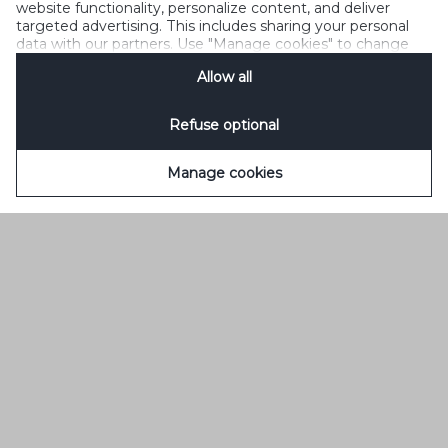
website functionality, personalize content, and deliver
Политика Cookies
Legal Notice
Контакты
targeted advertising. This includes sharing your personal
Управление файлами cookie
SpeakUp
data with our partners. Use "Manage cookies" to change
your consent preferences anytime. See our
Cookie
Allow all
Notification
&
Privacy Notification
for details.
Refuse optional
Manage cookies