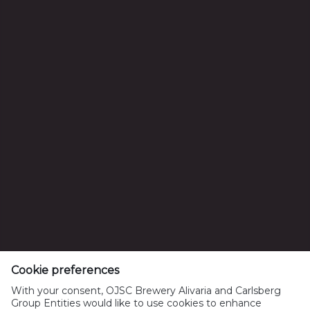
ОАО "Пивоваренная компания Аливария"
Беларусь, Минск, Киселева, 30
УНП 100128525
Вопросы от потребителей: +375(29) 500 18 01
Тел: +375172395801, Факс: +375172395802
info@alivaria.by
Cookie preferences
With your consent, OJSC Brewery Alivaria and Carlsberg
Group Entities would like to use cookies to enhance